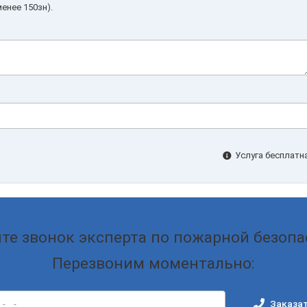
енее 150зн).
Услуга бесплатна
те звонок эксперта по пожарной безопа
Перезвоним моментально:
Заказат