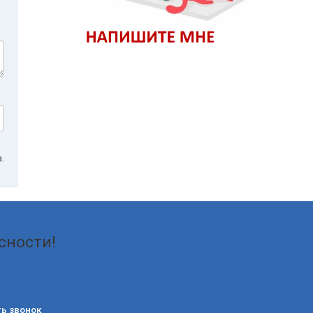
.
сности!
ь звонок