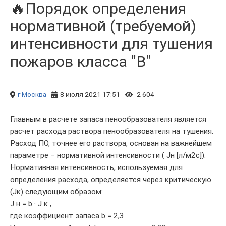
🔥Порядок определения
нормативной (требуемой)
интенсивности для тушения
пожаров класса "B"
г Москва
8 июля 2021 17:51
2 604
Главным в расчете запаса пенообразователя является
расчет расхода раствора пенообразователя на тушения.
Расход ПО, точнее его раствора, основан на важнейшем
параметре – нормативной интенсивности ( Jн [л/м2с]).
Нормативная интенсивность, используемая для
определения расхода, определяется через критическую
(Jк) следующим образом:
J н = b · J к ,
где коэффициент запаса b = 2,3.