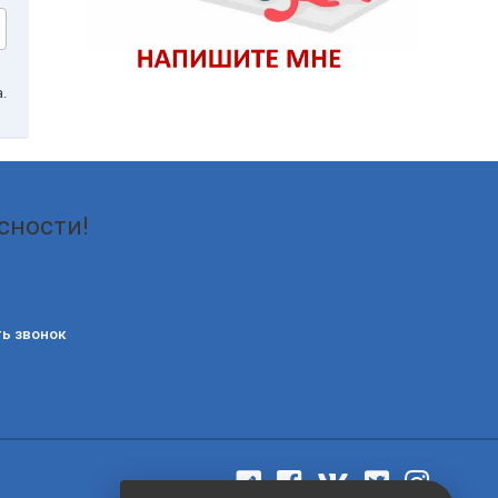
.
сности!
ь звонок