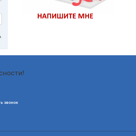
.
сности!
ь звонок