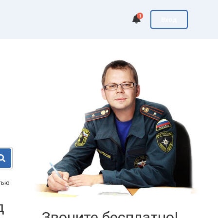
1
Вход
тью
д
Звоните бесплатно!