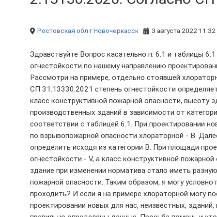
Ростовская обл
г Новочеркасск
3 августа 2022 11:32
Здравствуйте Вопрос касательно п. 6.1 и таблицы 6.
огнестойкости по нашему направлению проектировани
Рассмотри на примере, отдельно стоявшей хлораторно
СП 31.13330.2021 степень огнестойкости определяетс
класс конструктивной пожарной опасности, высоту з
производственных зданий в зависимости от категор
соответствии с таблицей 6.1. При проектировании н
по взрывопожарной опасности хлораторной - В. Далее
определить исходя из категории В. При площади проек
огнестойкости - V, а класс конструктивной пожарной 
здание при изменении норматива стало иметь разную
пожарной опасности. Таким образом, я могу условно
проходить? И если я на примере хлораторной могу 
проектировании новых для нас, неизвестных, зданий, 