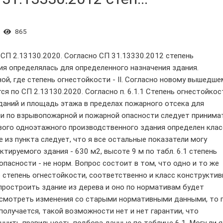
865
1 СП 2.13130.2020. Согласно СП 31.13330.2012 степень
я определялась для определенного назначения здания.
й, где степень огнестойкости - II. Согласно новому вышедше
я по СП 2.13130.2020. Согласно п. 6.1.1 Степень огнестойкос
даний и площадь этажа в пределах пожарного отсека для
ии по взрывопожарной и пожарной опасности следует принима
ового одноэтажного производственного здания определен клас
 из пункта следует, что я все остальные показатели могу
тируемого здания - 630 м2, высоте 9 м по табл. 6.1 степень
опасности - не норм. Вопрос состоит в том, что одно и то же
 степень огнестойкости, соответственно и класс конструктив
 простроить здание из дерева и оно по нормативам будет
посмотреть изменения со старыми нормативными данными, то 
получается, такой возможности нет и нет гарантии, что