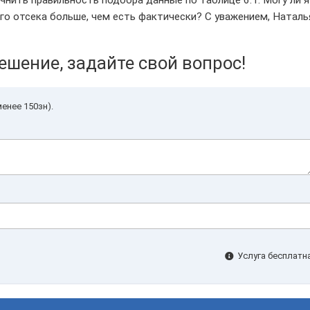
нить правильность подбора данные по таблице 6.1. Могу ли я
о отсека больше, чем есть фактически? С уважением, Наталь
ешение, задайте свой вопрос!
енее 150зн).
Услуга бесплатна