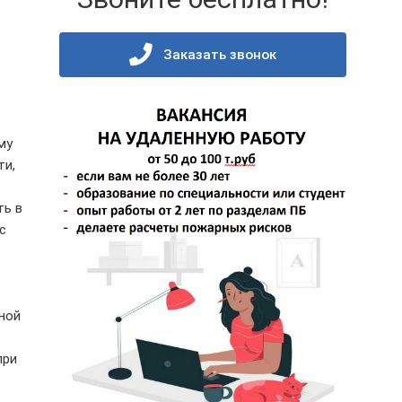
Заказать звонок
му
ти,
ть в
с
ной
при