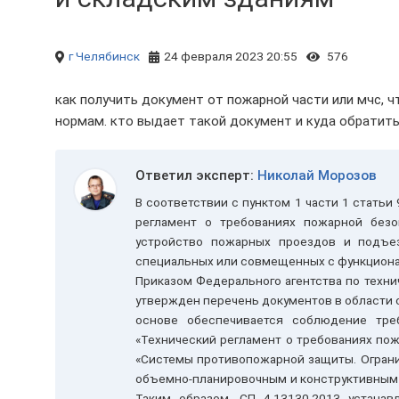
г Челябинск
24 февраля 2023 20:55
576
как получить документ от пожарной части или мчс,
нормам. кто выдает такой документ и куда обратит
Ответил эксперт:
Николай Морозов
В соответствии с пунктом 1 части 1 статьи
регламент о требованиях пожарной без
устройство пожарных проездов и подъе
специальных или совмещенных с функцион
Приказом Федерального агентства по техни
утвержден перечень документов в области 
основе обеспечивается соблюдение тр
«Технический регламент о требованиях пож
«Системы противопожарной защиты. Ограни
объемно-планировочным и конструктивным р
Таким образом, СП 4.13130.2013 устана