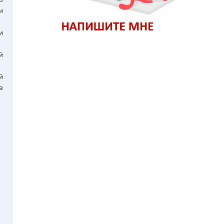
и
и
й
й
в