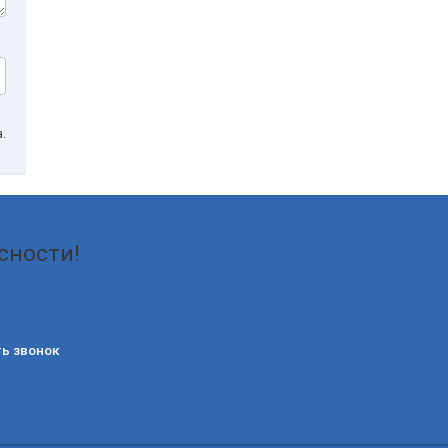
.
сности!
ь звонок