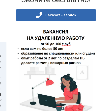
Заказать звонок
й
о
,
0
й
З
3
к
.
ь