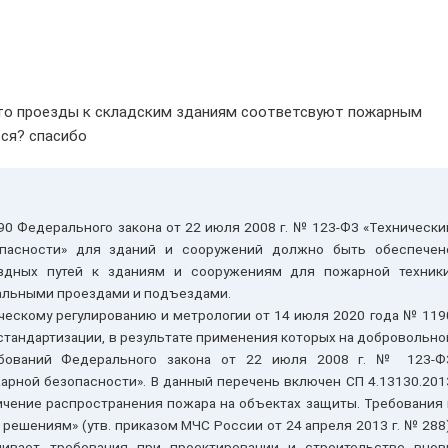
 что проезды к складским зданиям соответсвуют пожарным
ься? спасибо
 90 Федерального закона от 22 июля 2008 г. № 123-ФЗ «Технически
опасности» для зданий и сооружений должно быть обеспечен
здных путей к зданиям и сооружениям для пожарной техники
альными проездами и подъездами.
ческому регулированию и метрологии от 14 июля 2020 года № 119
стандартизации, в результате применения которых на добровольно
ебований Федерального закона от 22 июля 2008 г. № 123-Ф
арной безопасности». В данный перечень включен СП 4.13130.201
чение распространения пожара на объектах защиты. Требования 
ешениям» (утв. приказом МЧС России от 24 апреля 2013 г. № 288)
вливает требования при проектировании и строительстве внов