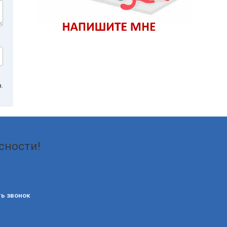
.
сности!
ь звонок