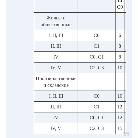
III
С1
С0
Жилые и
общественные
I, II, III
С0
6
8
II, III
С1
8
10
IV
С0, С1
8
10
IV, V
С2, С3
10
12
Производственные
и складские
I, II, III
С0
10
12
II, III
С1
12
12
IV
С0, С1
12
12
IV, V
С2, С3
15
15