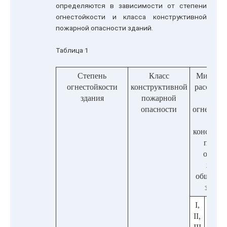
определяются в зависимости от степени
огнестойкости и класса конструктивной
пожарной опасности зданий.
Таблица 1
Степень
Класс
Минима
огнестойкости
конструктивной
расстоян
здания
пожарной
степ
опасности
огнестойк
клас
конструк
пожар
опасн
жилы
обществ
зданий
I,
II,
II,
III
С