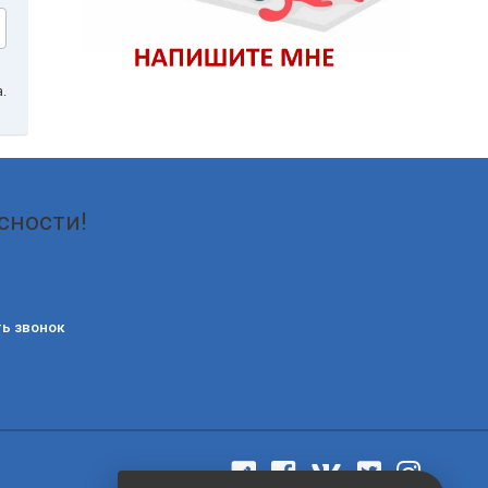
.
сности!
ь звонок