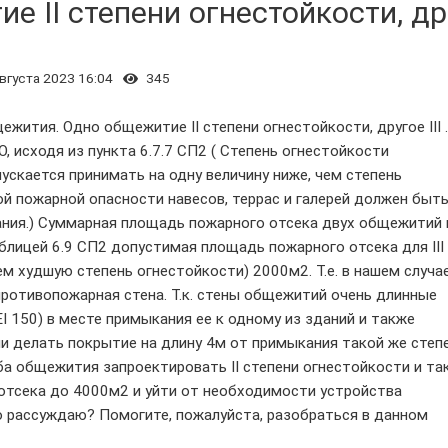
 II степени огнестойкости, др.
вгуста 2023 16:04
345
ития. Одно общежитие II степени огнестойкости, другое III .
O, исходя из пункта 6.7.7 СП2 ( Степень огнестойкости
пускается принимать на одну величину ниже, чем степень
й пожарной опасности навесов, террас и галерей должен быть
ания.) Суммарная площадь пожарного отсека двух общежитий 
лицей 6.9 СП2 допустимая площадь пожарного отсека для III
м худшую степень огнестойкости) 2000м2. Т.е. в нашем случа
ротивопожарная стена. Т.к. стены общежитий очень длинные
I 150) в месте примыкания ее к одному из зданий и также
ли делать покрытие на длину 4м от примыкания такой же cтеп
ба общежития запроектировать II степени огнестойкости и та
тсека до 4000м2 и уйти от необходимости устройства
о рассуждаю? Помогите, пожалуйста, разобраться в данном