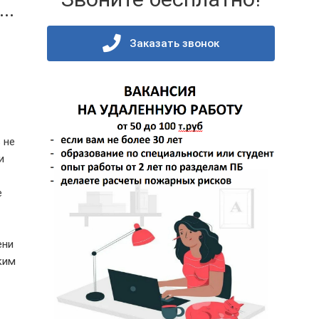
..
Заказать звонок
 не
и
е
ени
ким