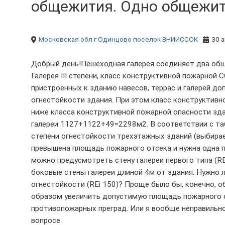
общежития. Одно общежитие
Московская обл
г Одинцово
поселок ВНИИССОК
30 а
Добрый день!Пешеходная галерея соединяет два общеж
Галерея III степени, класс конструктивной пожарной С
пристроенных к зданию навесов, террас и галерей до
огнестойкости здания. При этом класс конструктивно
ниже класса конструктивной пожарной опасности зд
галереи 1127+1122+49=2298м2. В соответствии с таб
степени огнестойкости трехэтажных зданий (выбирае
превышена площадь пожарного отсека и нужна одна п
можно предусмотреть стену галереи первого типа (RE
боковые стены галереи длиной 4м от здания. Нужно 
огнестойкости (REi 150)? Проще было бы, конечно, о
образом увеличить допустимую площадь пожарного о
противопожарных преград. Или я вообще неправильн
вопросе.