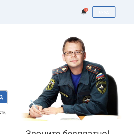
1
Вход
сти,
Звоните бесплатно!