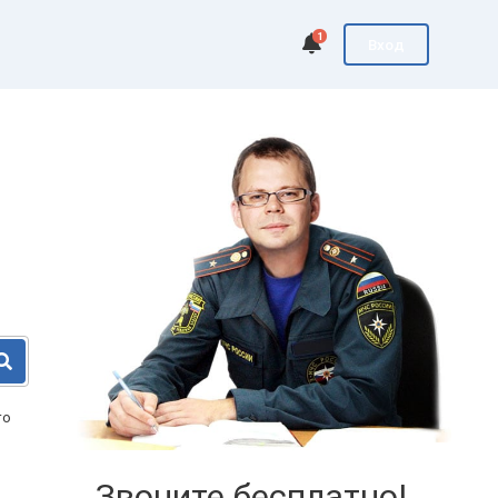
1
Вход
то
Звоните бесплатно!