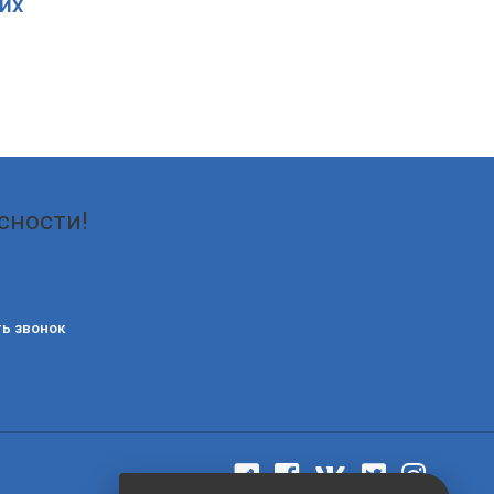
их
сности!
ь звонок