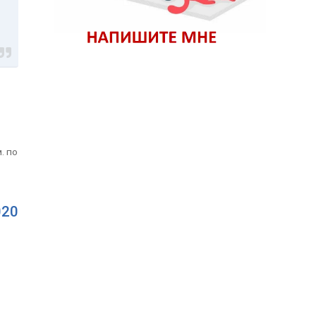
. по
020