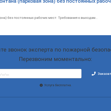
нтана (парковая зона) без постоянных рабоч
на) без постоянных рабочих мест. Требования к выходам...
те звонок эксперта по пожарной безопа
Перезвоним моментально:
Заказат
Услуга бесплатна.