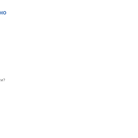
но
ти?