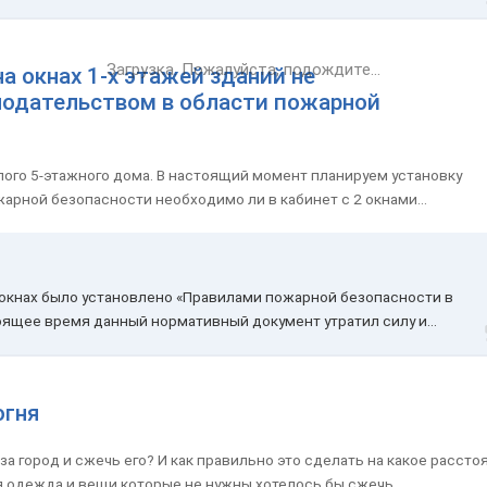
Загрузка. Пожалуйста, подождите...
а окнах 1-х этажей зданий не
одательством в области пожарной
лого 5-этажного дома. В настоящий момент планируем установку
арной безопасности необходимо ли в кабинет с 2 окнами...
 окнах было установлено «Правилами пожарной безопасности в
оящее время данный нормативный документ утратил силу и...
огня
а город и сжечь его? И как правильно это сделать на какое рассто
я одежда и вещи которые не нужны хотелось бы сжечь...