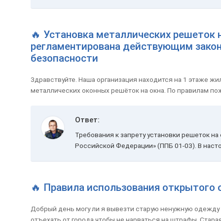
🔥 Установка металлических решеток н
регламентирована действующим закон
безопасности
Здравствуйте. Наша организация находится на 1 этаже жи
металлических оконных решёток на окна. По правилам пож
Ответ:
Требования к запрету установки решеток на
Российской Федерации» (ППБ 01-03). В наст
🔥 Правила использования открытого 
Добрый день могу ли я вывезти старую ненужную одежду з
отъехать от города чтобы не нарваться на штрафы. Стара