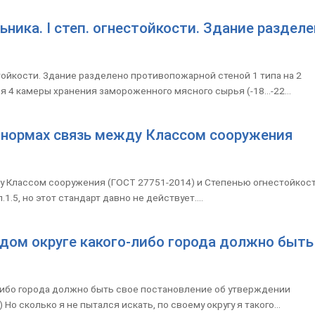
ника. I степ. огнестойкости. Здание разделе
стойкости. Здание разделено противопожарной стеной 1 типа на 2
4 камеры хранения замороженного мясного сырья (-18...-22...
 нормах связь между Классом сооружения
у Классом сооружения (ГОСТ 27751-2014) и Степенью огнестойкос
1.5, но этот стандарт давно не действует....
ждом округе какого-либо города должно быть
-либо города должно быть свое постановление об утверждении
о сколько я не пытался искать, по своему округу я такого...